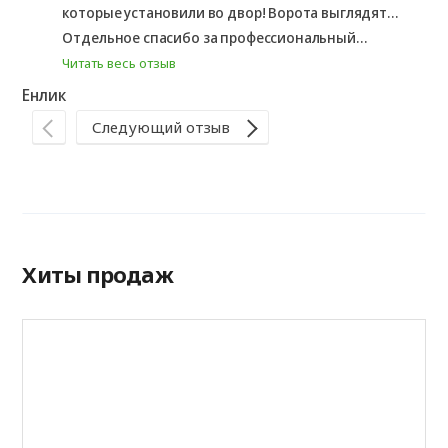
которые установили во двор! Ворота выглядят
стильно и современно, идеально вписались в
Отдельное спасибо за профессиональный...
дизайн дома. Работают плавно и практически
Читать весь отзыв
бесшумно. Качество материалов и сборки на
Енлик
Ал
высоте, ощущается надежность.
Следующий отзыв
Хиты продаж
А
P