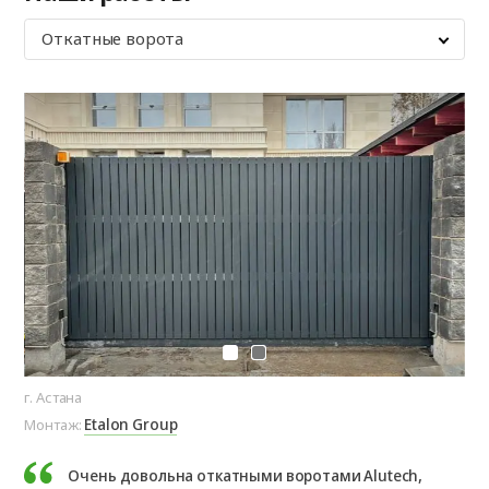
Откатные ворота
г. Астана
г. 
Etalon Group
Монтаж:
Мо
Очень довольна откатными воротами Alutech,