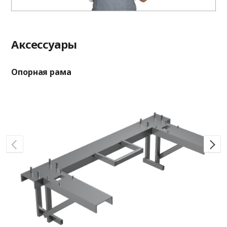
Aксессуары
Опорная рама
Оп