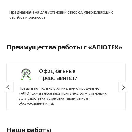
Предназначена для установки створки, удерживающих
Д
столбов и раскосов.
с
Преимущества работы с «АЛЮТЕХ»
Официальные
представители
Предлагают только оригинальную продукцию
«АЛЮТЕХ», а также весь комплекс сопутствующих
услуг: доставка, установка, гарантийное
обслуживание и т.д.
Наши работы