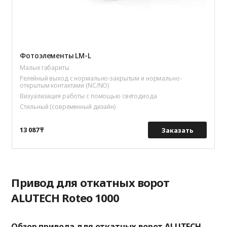
Фотоэлементы LM-L
Малые габариты
Релейный выход с нормально-закрытым и нормально-
открытым контактами (NC/NO)
Визуализация работы с помощью светодиода
Стильный (современный дизайн)
13 087 ₸
Заказать
Привод для откатных ворот
ALUTECH Roteo 1000
Обзор привода для откатных ворот ALUTECH