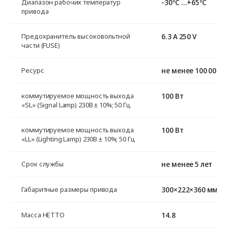
-30ºС …+65ºС
Диапазон рабочих температур
привода
6.3 A 250 V
Предохранитель высоковольтной
части (FUSE)
не менее 100 000 
Ресурс
100 Вт
коммутируемое мощность выхода
«SL» (Signal Lamp) 230B ± 10%; 50 Гц
100 Вт
коммутируемое мощность выхода
«LL» (Lighting Lamp) 230B ± 10%; 50 Гц
не менее 5 лет
Срок службы
300×222×360 мм
Габаритные размеры привода
14.8
Масса НЕТТО