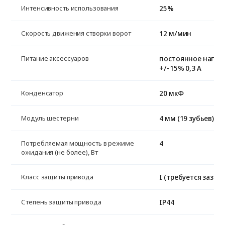
25%
Интенсивность использования
12 м/мин
Скорость движения створки ворот
постоянное напря
Питание аксессуаров
+/-15% 0,3 А
20 мкФ
Конденсатор
4 мм (19 зубьев)
Модуль шестерни
4
Потребляемая мощность в режиме
ожидания (не более), Вт
I (требуется зазем
Класс защиты привода
IP44
Степень защиты привода