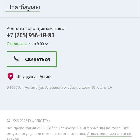
Шлагбаумы
Роллеты, ворота, автоматика:
+7 (705) 956-18-80
Откроется
в 9:00
Связаться
Шоу-румы в Астане
010000, г. Астана, ул. Алихана Бокейхана, дом 20, офис 2А
© 1996-2026 ГК «АЛЮТЕХ»
Все права защищены. Любое копирование информации на сторонние
ресурсы осуществляется после согласования.
Использование товарных
знаков.