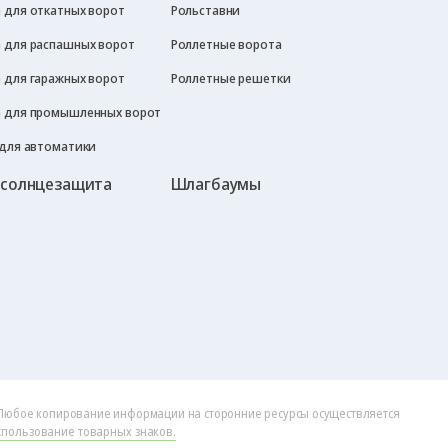
 для откатных ворот
Рольставни
 для распашных ворот
Роллетные ворота
 для гаражных ворот
Роллетные решетки
 для промышленных ворот
 для автоматики
 солнцезащита
Шлагбаумы
Любое копирование информации на сторонние ресурсы осуществляется
спользование товарных знаков.