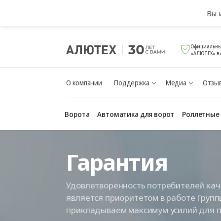
Вы 
Официальны
«АЛЮТЕХ» в 
О компании
Поддержка
Медиа
Отзыв
Ворота
Автоматика для ворот
Роллетные
Гарантия
Удовлетворенность потребителей ка
является приоритетом в работе Груп
прикладываем максимум усилий для 