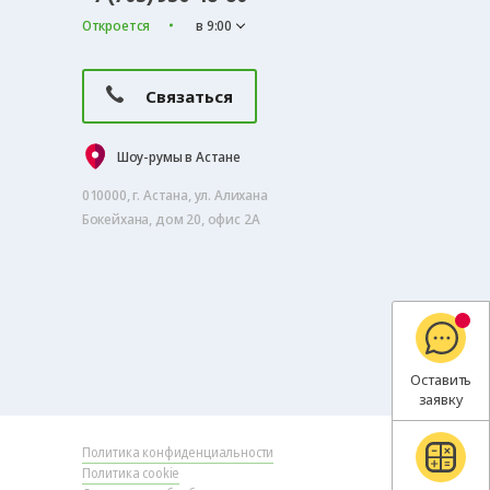
Откроется
в 9:00
Связаться
Шоу-румы в Астане
010000, г. Астана, ул. Алихана
Бокейхана, дом 20, офис 2А
Оставить
заявку
Политика конфиденциальности
Политика cookie