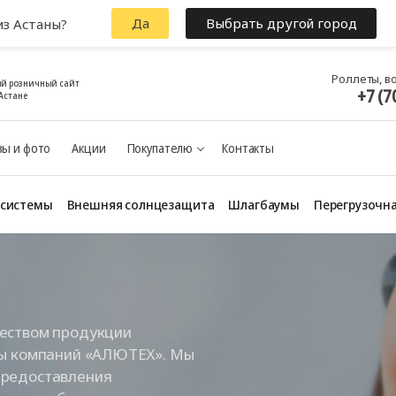
Да
Выбрать другой город
из Астаны?
Роллеты, в
й розничный сайт
+7 (7
Астане
ы и фото
Акции
Покупателю
Контакты
 системы
Внешняя солнцезащита
Шлагбаумы
Перегрузочна
чеством продукции
пы компаний «АЛЮТЕХ». Мы
предоставления