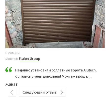
г. Алматы
Каз
Etalon Group
Монтаж:
Мо
Недавно установили роллетные ворота Alutech,
остались очень довольны! Монтаж прошёл
быстро и аккуратно, отдельное спасибо
Жанат
Ча
менеджеру Асем за грамотную консультацию и
Следующий отзыв
помощь в подборе цвета и автоматики. Теперь
заезд в гараж стал намного удобнее,
р
екомендую всем!