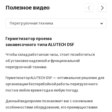
Полезное видео
Перегрузочная техника
Герметизатор проема
Ур
занавесочного типа ALUTECH DSF
с 
SL
Чтобы склад работал как часы, стоит позаботиться
Что
об установке надежной и функциональной
об
перегрузочной техники.
пе
Герметизатор ALUTECH DSF — оптимальное решение для
Ур
организации бесперебойной работы перегрузочного
пер
поста в любое время года и любую погоду.
эф
Данный видеоролик познакомит вас с основными
Из
особенностями оборудования, его преимуществами