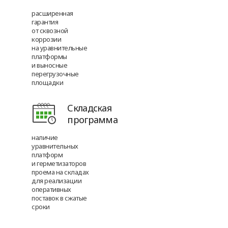
расширенная
гарантия
от сквозной
коррозии
на уравнительные
платформы
и выносные
перегрузочные
площадки
Складская
программа
наличие
уравнительных
платформ
и герметизаторов
проема на складах
для реализации
оперативных
поставок в сжатые
сроки