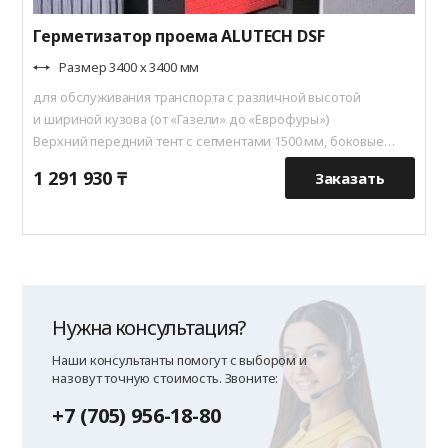
Герметизатор проема ALUTECH DSF
Размер 3400 х 3400 мм
для обслуживания транспорта с различной высотой
и шириной кузова (от «Газели» до «Еврофуры»)
Верхний передний тент с сегментами 1500 мм, боковые
передние тенты 700 мм
1 291 930 ₸
9
Заказать
Нужна консультация?
Наши консультанты помогут с выбором и
назовут точную стоимость. Звоните:
+7 (705) 956-18-80