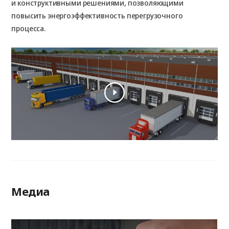
пр
и конструктивными решениями, позволяющими
а 
повысить энергоэффективность перегрузочного
ре
процесса.
без
Медиа