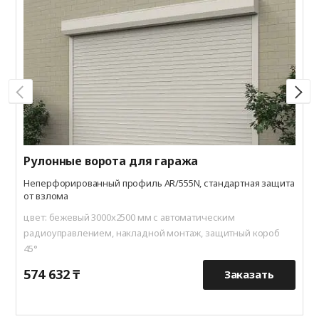
В
ц
в
Рулонные ворота для гаража
Неперфорированный профиль AR/555N, стандартная защита
от взлома
цвет: бежевый 3000x2500 мм с автоматическим
радиоуправлением, накладной монтаж, защитный короб
45°
574 632 ₸
9
Заказать