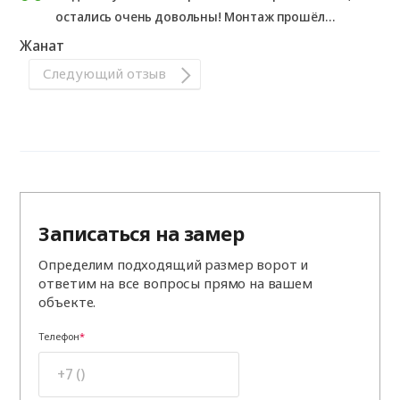
остались очень довольны! Монтаж прошёл
быстро и аккуратно, отдельное спасибо
Жанат
менеджеру Асем за грамотную консультацию и
Следующий отзыв
помощь в подборе цвета и автоматики. Теперь
заезд в гараж стал намного удобнее,
р
екомендую всем!
Записаться на замер
Определим подходящий размер ворот и
ответим на все вопросы прямо на вашем
объекте.
Телефон