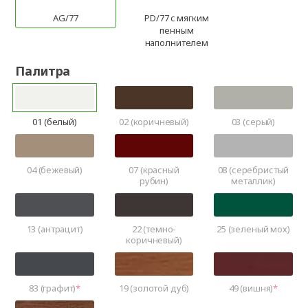
AG/77
PD/77 c мягким
пенным
наполнителем
Палитра
01 (белый)
02 (коричневый)
03 (серый)
04 (бежевый)
07 (красный
08 (серебристый
рубин)
металлик)
13 (антрацит)
22 (темно-
25 (зеленый мох)
коричневый)
83 (графит)
19 (золотой дуб)
49 (вишня)