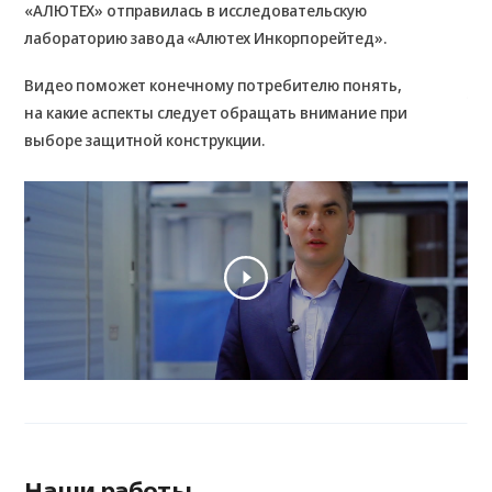
«АЛЮТЕХ» отправилась в исследовательскую
лабораторию завода «Алютех Инкорпорейтед».
Пр
ве
Видео поможет конечному потребителю понять,
ла
на какие аспекты следует обращать внимание при
выборе защитной конструкции.
Наши работы