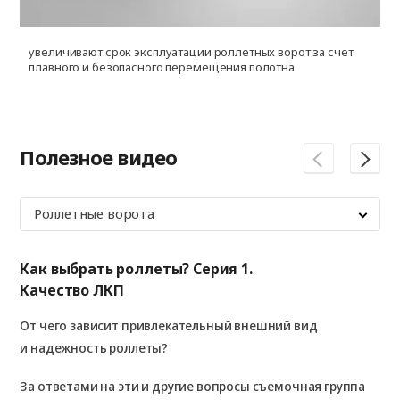
увеличивают срок эксплуатации роллетных ворот за счет
з
плавного и безопасного перемещения полотна
в
Полезное видео
Роллетные ворота
Как выбрать роллеты? Серия 1.
Ка
Качество ЛКП
Ве
От чего зависит привлекательный внешний вид
О т
и надежность роллеты?
не 
и 
За ответами на эти и другие вопросы съемочная группа
ди