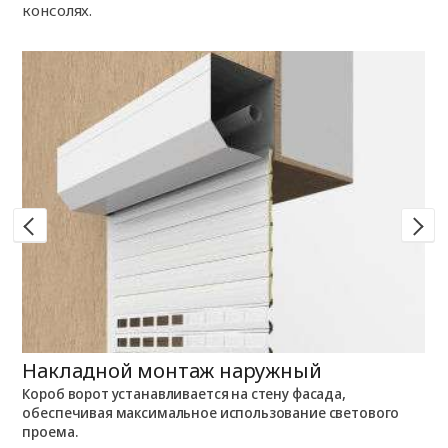
консолях.
Накладной монтаж наружный
Н
Короб ворот устанавливается на стену фасада,
К
обеспечивая максимальное использование светового
п
т
проема.