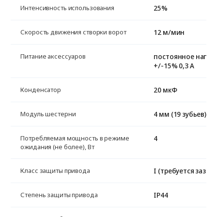
25%
Интенсивность использования
12 м/мин
Скорость движения створки ворот
постоянное напря
Питание аксессуаров
+/-15% 0,3 А
20 мкФ
Конденсатор
4 мм (19 зубьев)
Модуль шестерни
4
Потребляемая мощность в режиме
ожидания (не более), Вт
I (требуется зазем
Класс защиты привода
IP44
Степень защиты привода