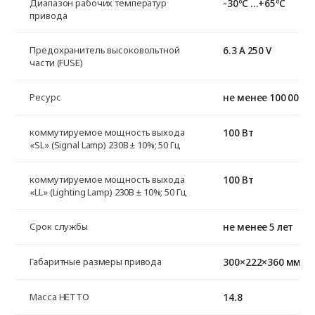
-30ºС …+65ºС
Диапазон рабочих температур
привода
6.3 A 250 V
Предохранитель высоковольтной
части (FUSE)
не менее 100 000 
Ресурс
100 Вт
коммутируемое мощность выхода
«SL» (Signal Lamp) 230B ± 10%; 50 Гц
100 Вт
коммутируемое мощность выхода
«LL» (Lighting Lamp) 230B ± 10%; 50 Гц
не менее 5 лет
Срок службы
300×222×360 мм
Габаритные размеры привода
14.8
Масса НЕТТО