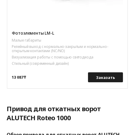
Фотоэлементы LM-L
Малые габариты
Релейный выход с нормально-закрытым и нормально-
открытым контактами (NC/NO)
Визуализация работы с помощью светодиода
Стильный (современный дизайн)
13 087 ₸
Заказать
Привод для откатных ворот
ALUTECH Roteo 1000
Обзор привода для откатных ворот ALUTECH