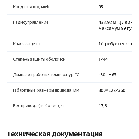
35
Конденсатор, мкФ
433.92 МГц / динам
Радиоуправление
максимум 99 пуль
I (требуется зазем
Класс защиты
IP44
Степень защиты оболочки
-30…+65
Диапазон рабочих температур, ºС
300×222×360
Габаритные размеры привода, мм
17,8
Вес привода (не более), кг
Техническая документация