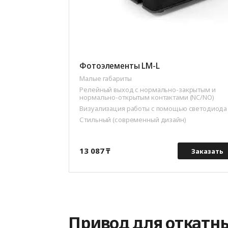
Фотоэлементы LM-L
Малые габариты
Релейный выход с нормально-закрытым и
нормально-открытым контактами (NC/NO)
Визуализация работы с помощью светодиода
Стильный (современный дизайн)
13 087 ₸
Заказать
Привод для откатн