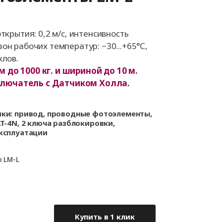
а
Аксессуары для
ворот
автоматики
а
ткрытия: 0,2 м/с, интенсивность
он рабочих температур: −30...+65°С,
клов.
та
 до 1000 кг. и шириной до 10 м.
рот
лючатель с Датчиком Холла.
ики: привод, проводные фотоэлементы,
T-4N, 2 ключа разблокировки,
ксплуатации
 LM-L
Купить в 1 клик