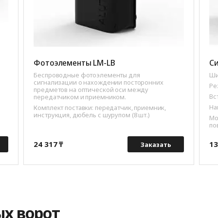
Фотоэлементы LM-LB
Си
Беспроводные фотоэлементы для
Ши
сигнализации о нахождении посторонних
Ре
предметов на оптической оси между
Вс
передатчиком и приемником.
На
Комплект поставки: передатчик, приемник,
инструкция, дюбель с шурупом (8 шт.)
Мо
по
24 317 ₸
13
Заказать
ых ворот