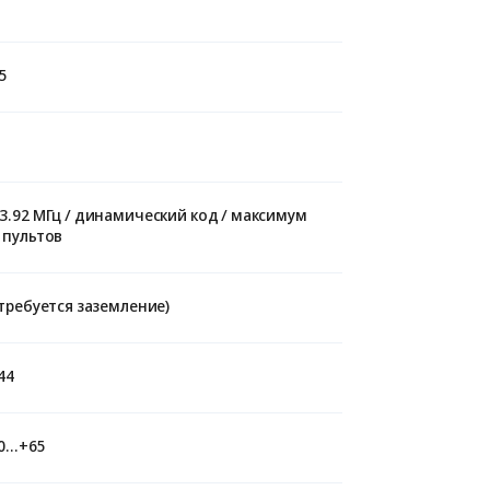
5
3.92 МГц / динамический код / максимум
 пультов
(требуется заземление)
44
30…+65