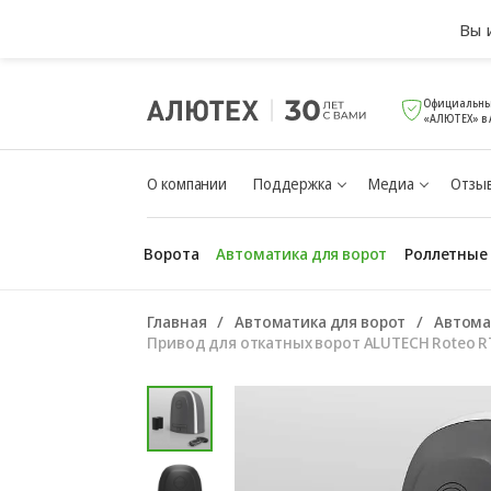
Вы 
Официальны
«АЛЮТЕХ» в 
О компании
Поддержка
Медиа
Отзыв
Ворота
Автоматика для ворот
Роллетные
Главная
Автоматика для ворот
Автома
Привод для откатных ворот ALUTECH Roteo 