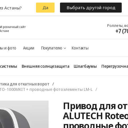
Да
Выбрать другой город
из Астаны?
Роллеты, в
й розничный сайт
+7 (7
Астане
ы и фото
Акции
Покупателю
Контакты
 системы
Внешняя солнцезащита
Шлагбаумы
Перегрузочна
тика для откатных ворот
RTO‑1000MKIT + проводные фотоэлементы LM‑L
Привод для от
ALUTECH Roteo
проводные фо