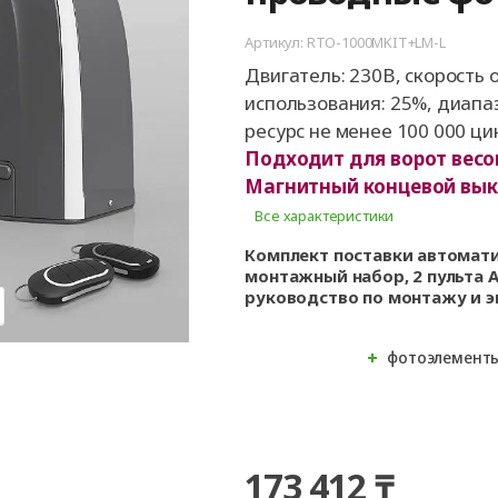
ые
для
орота
ры
Панорамные ворота
Автоматика для
Роллетные решетки
Перегрузочные
Въездные ворот
Автоматика для
Перегрузочные
орот
шелтеры)
гаражных ворот
площадки
промышленных 
тамбуры
Артикул: RTO-1000MKIT+LM-L
орота для
Откатные ворот
ворота
Двигатель: 230В, скорость о
Комплект для
использования: 25%, диапаз
арные
орота для
откатных ворот
ра
ресурс не менее 100 000 ци
Распашные воро
Подходит для ворот весом
Каркасы для во
Магнитный концевой вык
Все характеристики
Калитки
Комплект поставки автомат
Заборы
монтажный набор, 2 пульта A
руководство по монтажу и э
фотоэлементы
173 412 ₸