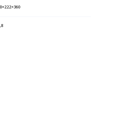
0×222×360
,8