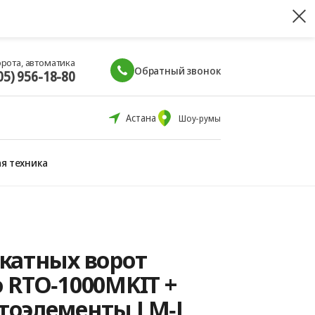
орота, автоматика
Обратный звонок
05) 956-18-80
Астана
Шоу-румы
я техника
катных ворот
 RTO‑1000MKIT +
тоэлементы LM‑L