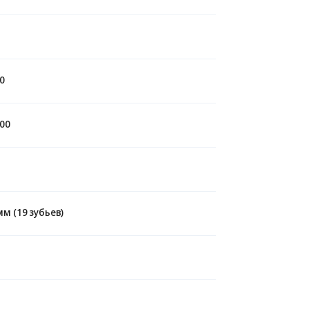
0
00
мм (19 зубьев)