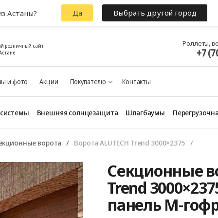
Да
Выбрать другой город
из Астаны?
Роллеты, в
й розничный сайт
+7 (7
Астане
ы и фото
Акции
Покупателю
Контакты
 системы
Внешняя солнцезащита
Шлагбаумы
Перегрузочна
екционные ворота
Ворота ALUTECH Trend 3000×2375
Секционные в
Trend 3000×237
панель М-гофр