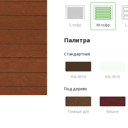
S-гофр
M-гофр
L
Палитра
Стандартная
RAL 8014
RAL 9016
Под дерево
Темный дуб
Вишня