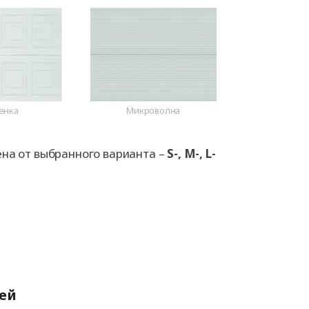
енка
Микроволна
ена от выбранного варианта –
S-, M-, L-
ей