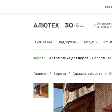
Вы 
Официальны
«АЛЮТЕХ» в 
О компании
Поддержка
Медиа
Отзыв
Ворота
Автоматика для ворот
Роллетные
Главная
Ворота
Гаражные ворота
С