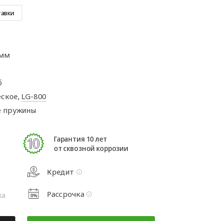
а
Аксессуары для
ворот
автоматики
тавки
а
 мм
та
рот
б
ское,
LG-800
е пружины
Гарантия 10 лет
от сквозной коррозии
Кредит
Рассрочка
жа