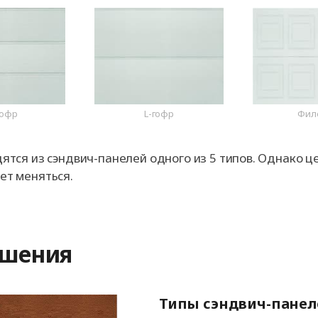
гофр
L-гофр
Фил
тся из сэндвич-панелей одного из 5 типов. Однако ц
т меняться.
ешения
Типы сэндвич-панел