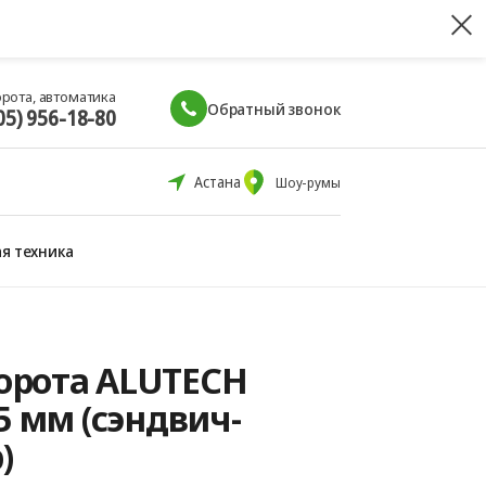
орота, автоматика
Обратный звонок
05) 956-18-80
Астана
Шоу-румы
я техника
орота ALUTECH
5 мм (сэндвич-
)