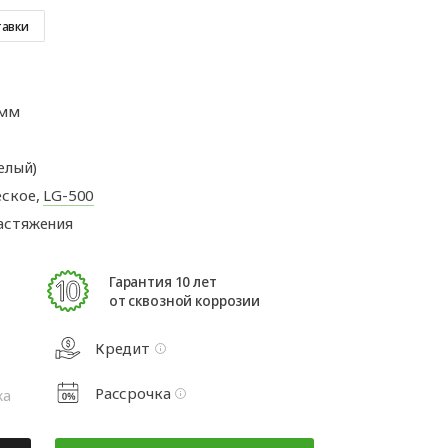
а
Аксессуары для
ворот
автоматики
тавки
а
 мм
та
рот
елый)
ское,
LG-500
астяжения
Гарантия 10 лет
от сквозной коррозии
Кредит
Рассрочка
жа