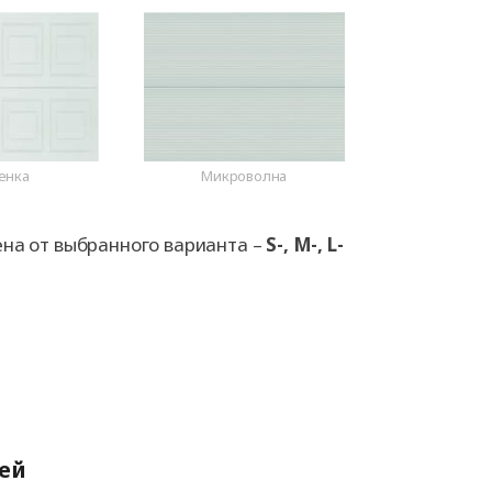
енка
Микроволна
ена от выбранного варианта –
S-, M-, L-
ей