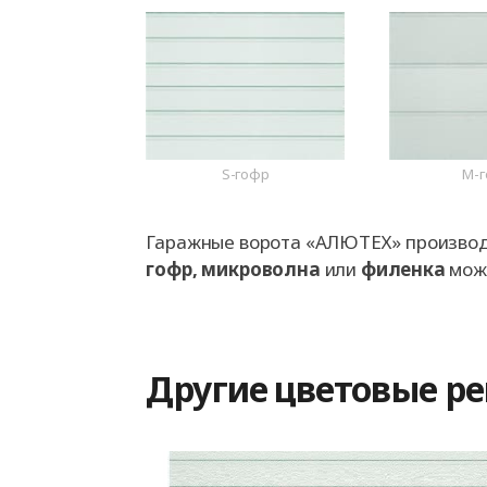
S-гофр
M-
Гаражные ворота «АЛЮТЕХ» производя
гофр, микроволна
или
филенка
може
Другие цветовые р