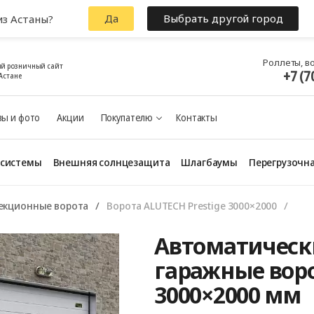
Да
Выбрать другой город
из Астаны?
Роллеты, в
й розничный сайт
+7 (7
Астане
ы и фото
Акции
Покупателю
Контакты
 системы
Внешняя солнцезащита
Шлагбаумы
Перегрузочна
екционные ворота
Ворота ALUTECH Prestige 3000×2000
Автоматическ
гаражные воро
3000×2000 мм