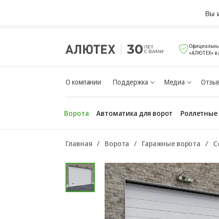
Вы 
Официальны
«АЛЮТЕХ» в 
О компании
Поддержка
Медиа
Отзыв
Ворота
Автоматика для ворот
Роллетные
Главная
Ворота
Гаражные ворота
С