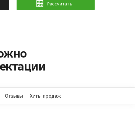
Рассчитать
можно
лектации
+7 
Отзывы
Хиты продаж