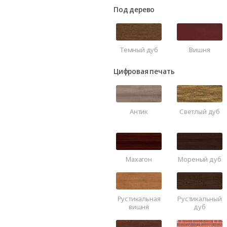
Под дерево
Темный дуб
Вишня
Цифровая печать
Антик
Светлый дуб
Махагон
Мореный дуб
Рустикальная
Рустикальный
вишня
дуб