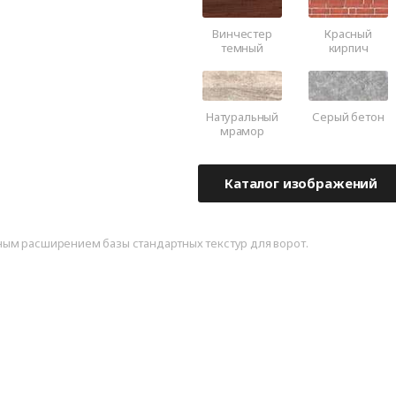
Винчестер
Красный
темный
кирпич
Натуральный
Серый бетон
мрамор
Каталог изображений
ым расширением базы стандартных текстур для ворот.