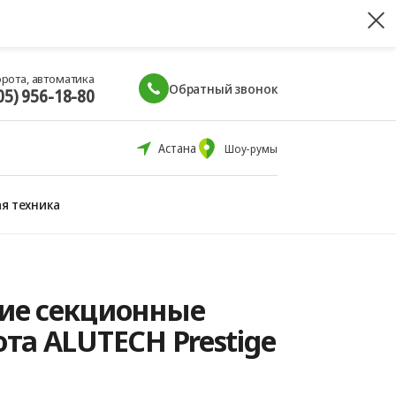
орота, автоматика
Обратный звонок
05) 956-18-80
Астана
Шоу-румы
я техника
ие секционные
та ALUTECH Prestige