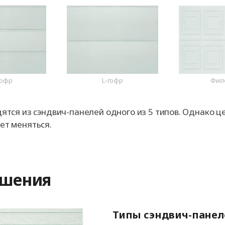
гофр
L-гофр
Фил
тся из сэндвич-панелей одного из 5 типов. Однако ц
т меняться.
ешения
Типы сэндвич-панел