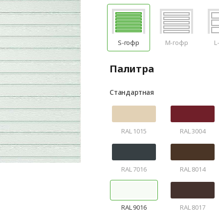
S-гофр
M-гофр
L
Палитра
Стандартная
RAL 1015
RAL 3004
RAL 7016
RAL 8014
RAL 9016
RAL 8017