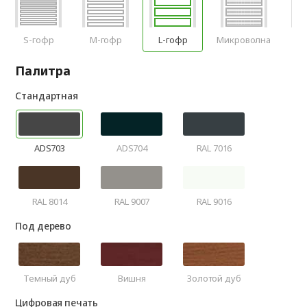
S-гофр
M-гофр
L-гофр
Микроволна
Фи
Палитра
Стандартная
ADS703
ADS704
RAL 7016
RAL 8014
RAL 9007
RAL 9016
Под дерево
Темный дуб
Вишня
Золотой дуб
Цифровая печать