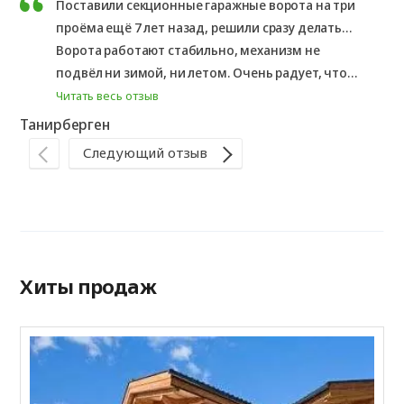
Поставили секционные гаражные ворота на три
проёма ещё 7 лет назад, решили сразу делать
всё качественно и в одном стиле. За всё это
Ворота работают стабильно, механизм не
время ни разу не пожалели о выборе.
подвёл ни зимой, ни летом. Очень радует, что
за столько лет ничего...
Читать весь отзыв
Танирберген
Ру
Следующий отзыв
Хиты продаж
Г