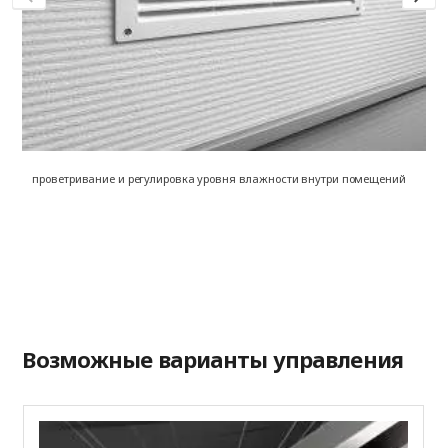
проветривание и регулировка уровня влажности внутри помещений
на
о
Возможные варианты управления