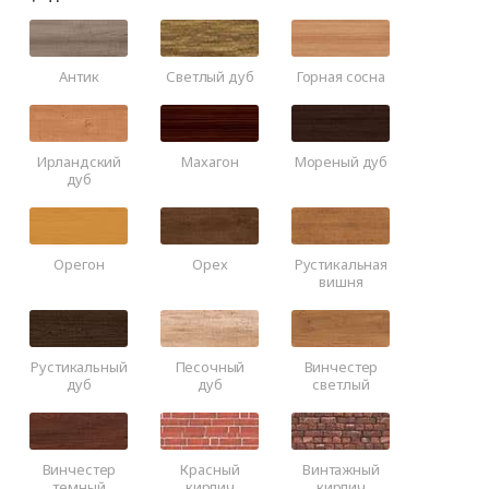
Антик
Светлый дуб
Горная сосна
Ирландский
Махагон
Мореный дуб
дуб
Орегон
Орех
Рустикальная
вишня
Рустикальный
Песочный
Винчестер
дуб
дуб
светлый
Винчестер
Красный
Винтажный
темный
кирпич
кирпич