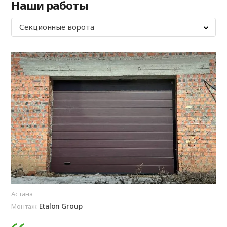
Наши работы
Секционные ворота
Астана
г. 
Etalon Group
Монтаж:
Мо