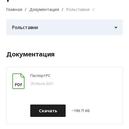
Главная
Документация
Рольставни
Рольставни
Документация
Автоматика для РС
Рольставни
Паспорт РС
Роллетные ворота
26 Июля 2021
Роллетные решетки
Скачать
~199.71 КБ
Гаражные ворота
Промышленные ворота