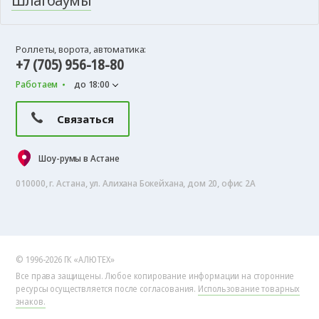
Шлагбаумы
Роллеты, ворота, автоматика:
+7 (705) 956-18-80
Работаем
до 18:00
Связаться
Шоу-румы в Астане
010000, г. Астана, ул. Алихана Бокейхана, дом 20, офис 2А
© 1996-2026 ГК «АЛЮТЕХ»
Все права защищены. Любое копирование информации на сторонние
ресурсы осуществляется после согласования.
Использование товарных
знаков.