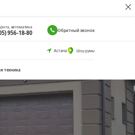
орота, автоматика
Обратный звонок
05) 956-18-80
Астана
Шоу-румы
я техника