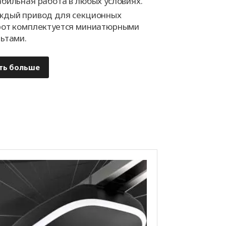
абильная работа в любых условиях.
ждый привод для секционных
рот комплектуется миниатюрными
льтами.
ть больше