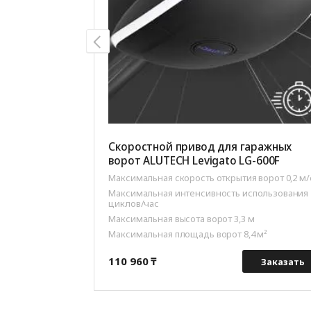
Скоростной привод для гаражных
ворот ALUTECH Levigato LG-600F
Максимальная скорость открытия ворот 0,2 м/
Максимальная интенсивность использования 
циклов/час
Максимальная высота ворот 3,3 м
Максимальная площадь ворот 8,4 м²
110 960 ₸
Заказать