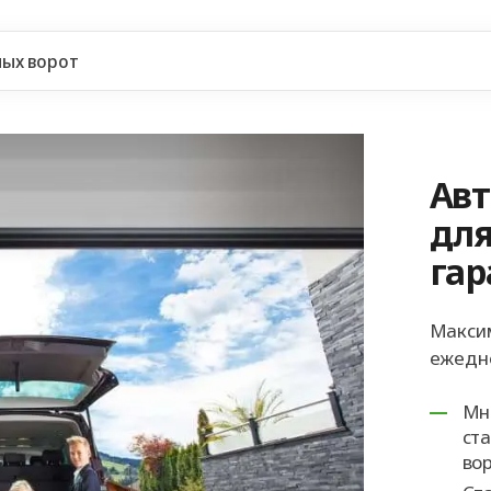
ых ворот
Ав
для
гар
Макси
ежедне
Мн
ст
во