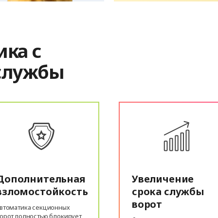
ика с
службы
Дополнительная
Увеличение
взломостойкость
срока службы
ворот
втоматика секционных
орот полностью блокирует