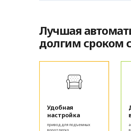
Лучшая автомат
долгим сроком 
Удобная
настройка
привод для подъемных
а
ворот легко
в