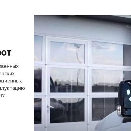
от
твенных
ерских
екционных
сплуатацию
ти.