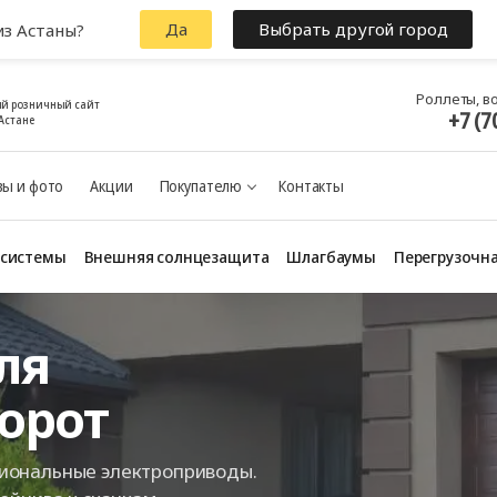
Да
Выбрать другой город
из Астаны?
Роллеты, в
й розничный сайт
+7 (7
Астане
ы и фото
Акции
Покупателю
Контакты
 системы
Внешняя солнцезащита
Шлагбаумы
Перегрузочна
ля
орот
иональные электроприводы.