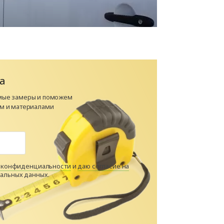
а
мые замеры и поможем
м и материалами
 конфиденциальности
и
даю согласие на
альных данных.