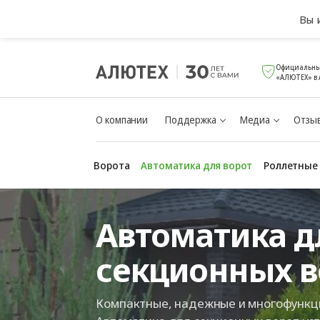
Вы 
Официальны
«АЛЮТЕХ» в 
О компании
Поддержка
Медиа
Отзыв
Ворота
Автоматика для ворот
Роллетные
Автоматика д
секционных в
Компактные, надежные и многофункц