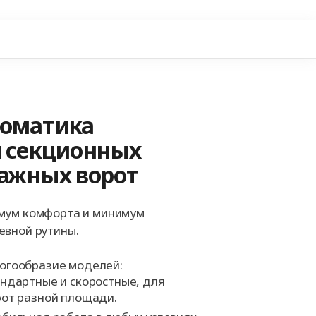
+7 
томатика
 секционных
ажных ворот
мум комфорта и минимум
вной рутины.
огообразие моделей:
андартные и скоростные, для
рот разной площади.