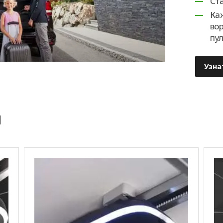
Ст
Ка
во
пу
Узна
ы