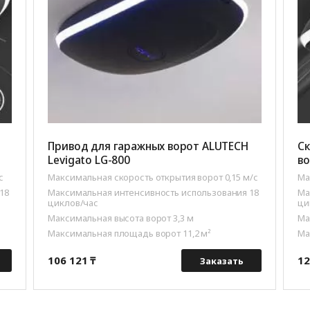
Привод для гаражных ворот ALUTECH
Ск
Levigato LG-800
во
с
Максимальная скорость открытия ворот 0,15 м/с
Ма
18
Максимальная интенсивность использования 18
Ма
циклов/час
ци
Максимальная высота ворот 3,3 м
Ма
Максимальная площадь ворот 11,2 м²
Ма
106 121 ₸
12
Заказать