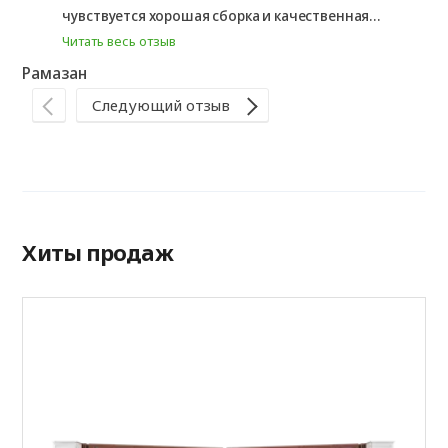
плавно, без перекосов.
чувствуется хорошая сборка и качественная
Ал
фурнитура. В эксплуатации удобные, проблем ...
Читать весь отзыв
Рамазан
Следующий отзыв
Хиты продаж
А
P