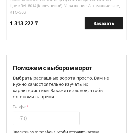
Цвет: RAL 8014 (Коричневый). Управление: Автоматическое,
RTO-500.
1 313 222 ₸
1
Заказать
Поможем с выбором ворот
Выбрать распашные ворота просто. Вам не
нужно самостоятельно изучать их
характеристики. Закажите звонок, чтобы
сэкономить время.
Телефон
Введите номер телефона, чтобы отправить заявку