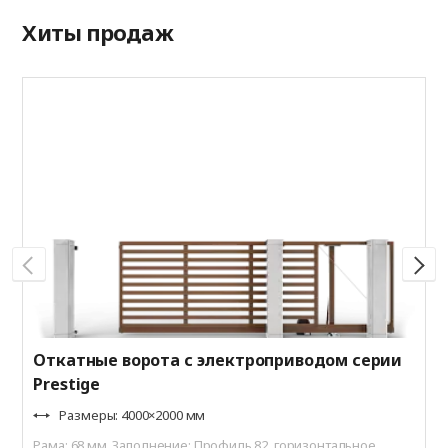
Хиты продаж
А
P
Р
Ц
R
Откатные ворота с электроприводом серии
Prestige
Размеры: 4000×2000 мм
Рама: 68 мм. Заполнение: Профиль 82, горизонтальное.