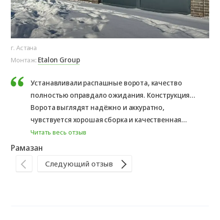
г. Астана
г. 
Etalon Group
Монтаж:
Мо
Устанавливали распашные ворота, качество
полностью оправдало ожидания. Конструкция
прочная, створки открываются и закрываются
Ворота выглядят надёжно и аккуратно,
плавно, без перекосов.
чувствуется хорошая сборка и качественная
Ал
фурнитура. В эксплуатации удобные, проблем ...
Читать весь отзыв
Рамазан
Следующий отзыв