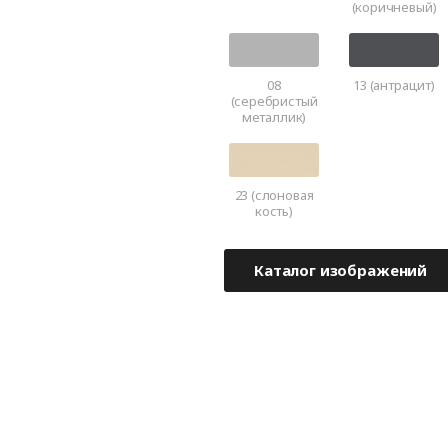
(коричневый)
08
13 (антрацит)
(серебристый
металлик)
23 (слоновая
кость)
Каталог изображений