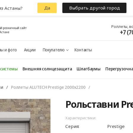
Да
Выбрать другой город
из Астаны?
Роллеты, в
й розничный сайт
+7 (7
Астане
ы и фото
Акции
Покупателю
Контакты
 системы
Внешняя солнцезащита
Шлагбаумы
Перегрузочна
ни
Роллеты ALUTECH Prestige 2000x2200
Рольставни Pre
Характеристики:
Серия:
Prestige