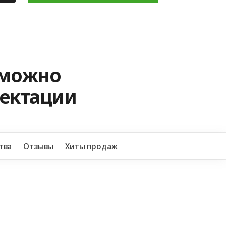
 можно
лектации
+7 
тва
Отзывы
Хиты продаж