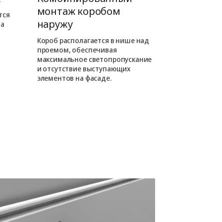
монтаж коробом
коробом 
тся
наружу
на
Короб роллет
внутри проема
Короб располагается в нише над
фасаде отсут
проемом, обеспечивая
выступающие
максимальное светопропускание
таком монта
и отсутствие выступающих
роллета слива
элементов на фасаде.
как находитс
уровне.