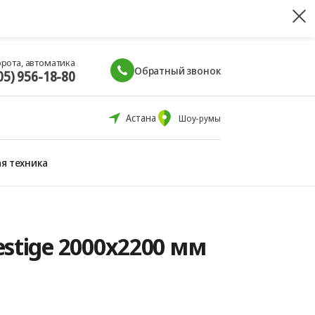
орота, автоматика
Обратный звонок
05) 956-18-80
Астана
Шоу-румы
я техника
stige 2000x2200 мм