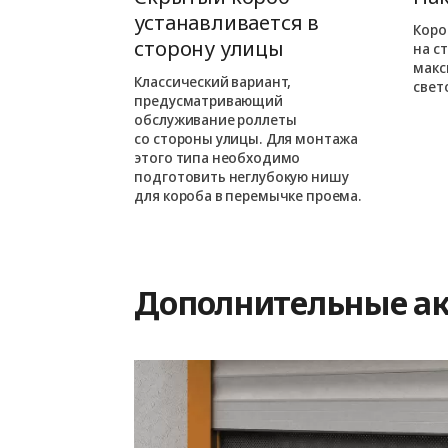
ся в
устанавливается в
Коро
ме
сторону улицы
на с
макс
ожен при
Классический вариант,
свет
орного
предусматривающий
м варианте
обслуживание роллеты
езначительно
со стороны улицы. Для монтажа
проем.
этого типа необходимо
подготовить неглубокую нишу
для короба в перемычке проема.
Дополнительные ак