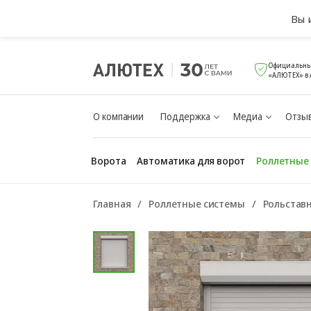
Вы 
Официальны
«АЛЮТЕХ» в 
О компании
Поддержка
Медиа
Отзыв
Ворота
Автоматика для ворот
Роллетные
Главная
Роллетные системы
Рольстав