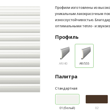
Профили изготовлены из высок
уникальным лакокрасочным по
износоустойчивостью. Благода
оптимальными тепло- и звукои
Профиль
AR/40
AR/555
Палитра
Стандартная
01 (белый)
02