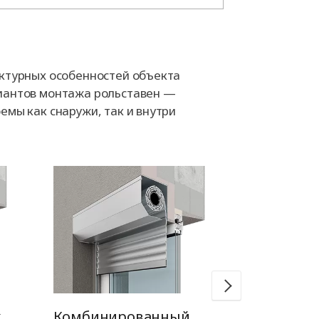
ектурных особенностей объекта
иантов монтажа рольставен —
емы как снаружи, так и внутри
ж
Комбинированный
Встроен