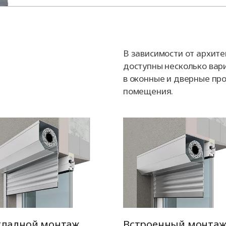
В зависимости от архит
доступны несколько вар
в оконные и дверные про
помещения.
кладной монтаж
Встроенный монта