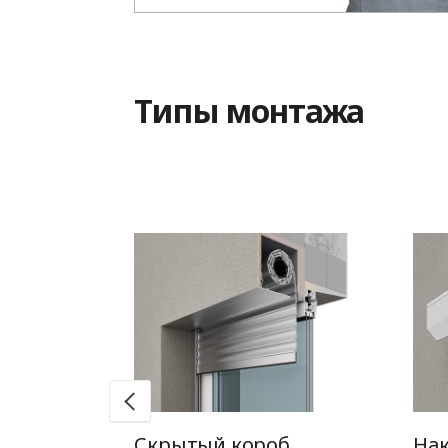
Типы монтажа
б
Скрытый короб
На