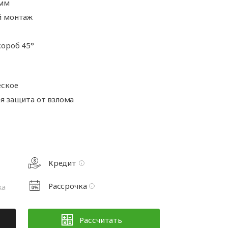
а
 мм
Аксессуары для
ворот
автоматики
й монтаж
а
ороб 45°
та
рот
еское
я защита от взлома
Кредит
Рассрочка
жа
Рассчитать