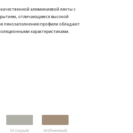
окачественной алюминиевой ленты с
крытием, отличающимся высокой
ря пенозаполнению профили обладают
золяционными характеристиками.
03 (серый)
04 (бежевый)