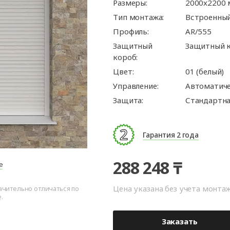
ые
для
орота
ры
Панорамные ворота
Автоматика для
Роллетные решетки
Перегрузочные
Размеры:
Въездные ворот
Автоматика для
Перегрузочные
2000x2200
орот
шелтеры)
гаражных ворот
площадки
промышленных 
тамбуры
Тип монтажа:
Встроенны
орота для
Откатные ворот
ворота
Профиль:
AR/555
Комплект для
Защитный
Защитный к
арные
орота для
откатных ворот
короб:
ра
Распашные воро
Цвет:
01 (белый)
Каркасы для во
Управление:
Автоматич
Защита:
Стандартна
Калитки
Заборы
Гарантия 2 года
288 248 ₸
е
Цена указана без учета монта
ачительно отличаться по
.
Заказать